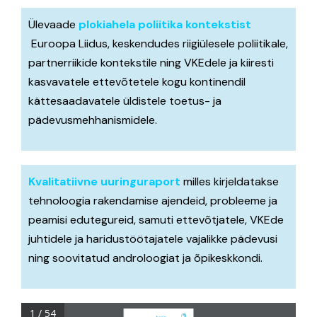
Ülevaade
plokiahela poliitika kontekstist
BEGIN Online Course ES
Euroopa Liidus, keskendudes riigiülesele poliitikale,
partnerriikide kontekstile ning VKEdele ja kiiresti
kasvavatele ettevõtetele kogu kontinendil
Problem-Based Learning Resources
kättesaadavatele üldistele toetus- ja
pädevusmehhanismidele.
Problem-Based Learning Resources EN
Problem-Based Learning Resources EE
Kvalitatiivne uuringuraport
milles kirjeldatakse
tehnoloogia rakendamise ajendeid, probleeme ja
peamisi edutegureid, samuti ettevõtjatele, VKEde
Problem-Based Learning Resources ES
juhtidele ja haridustöötajatele vajalikke pädevusi
ning soovitatud androloogiat ja õpikeskkondi.
1 / 54