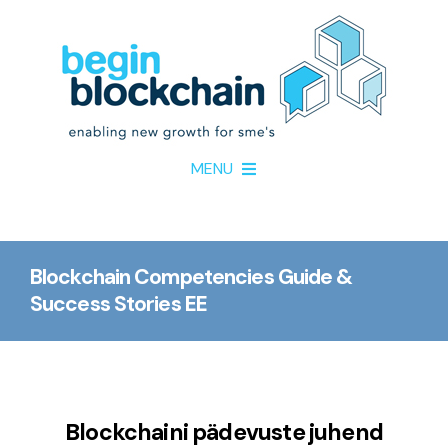
Skip
to
content
MENU
Home
Blockchain Competencies Guide &
About
Success Stories EE
Project Partners
Resources
Blockchaini pädevuste juhend