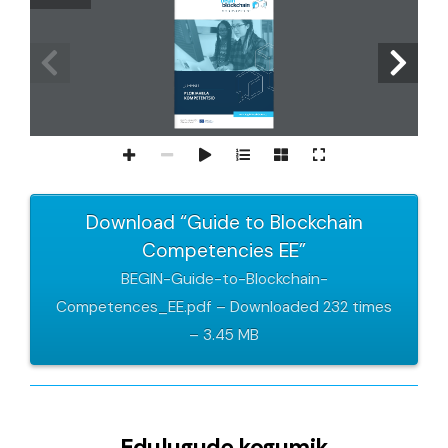
Download “Guide to Blockchain
Competencies EE”
BEGIN-Guide-to-Blockchain-
Competences_EE.pdf – Downloaded 232 times
– 3.45 MB
Edulugude kogumik