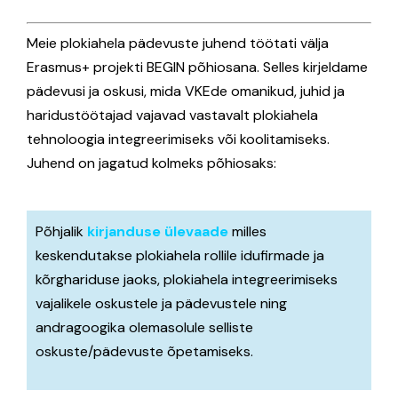
News
Blockchain Competencies Guide & Success Stories
Meie plokiahela pädevuste juhend töötati välja
Erasmus+ projekti BEGIN põhiosana. Selles kirjeldame
pädevusi ja oskusi, mida VKEde omanikud, juhid ja
Blockchain Competencies Guide & Success Stories EN
Social Media
haridustöötajad vajavad vastavalt plokiahela
tehnoloogia integreerimiseks või koolitamiseks.
Blockchain Competencies Guide & Success Stories EE
Facebook
Juhend on jagatud kolmeks põhiosaks:
Blockchain Competencies Guide & Success Stories ES
LinkedIn
Põhjalik
kirjanduse ülevaade
milles
keskendutakse plokiahela rollile idufirmade ja
BEGIN Online Course
kõrghariduse jaoks, plokiahela integreerimiseks
vajalikele oskustele ja pädevustele ning
BEGIN Online Course EN
andragoogika olemasolule selliste
oskuste/pädevuste õpetamiseks.
BEGIN Online Course EE