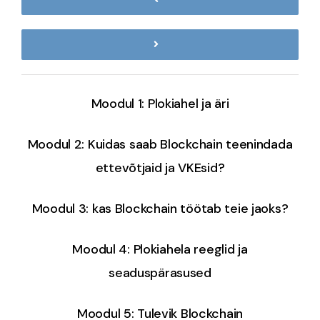
BEGIN Online Course ES
Problem-Based Learning Resources
Moodul 1: Plokiahel ja äri
Problem-Based Learning Resources EN
Moodul 2: Kuidas saab Blockchain teenindada
ettevõtjaid ja VKEsid?
Problem-Based Learning Resources EE
Moodul 3: kas Blockchain töötab teie jaoks?
Problem-Based Learning Resources ES
Moodul 4: Plokiahela reeglid ja
seaduspärasused
Moodul 5: Tulevik Blockchain