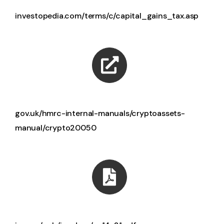
investopedia.com/terms/c/capital_gains_tax.asp
gov.uk/hmrc-internal-manuals/cryptoassets-
manual/crypto20050